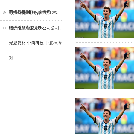
美债行动
司机：像到了未来世界
4月18日会通转债下跌0.2%，
转股溢价率12.01%
碳纤维概念股龙头公司公司 ,
光威复材 中简科技 中复神鹰
对