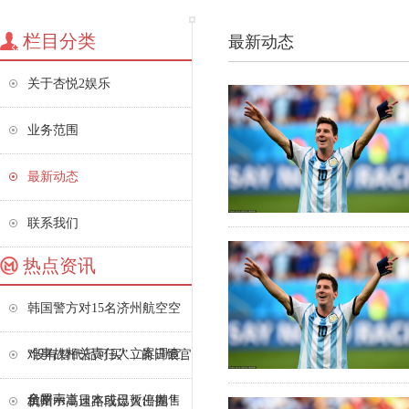
栏目分类
最新动态
关于杏悦2娱乐
业务范围
最新动态
联系我们
热点资讯
韩国警方对15名济州航空空
难事故相关责任人立案调查_
“没有替代品可买”，前日银官
全罗南道
员暗示，日本或已暂停抛售
杭州一高速路段爆火出圈！